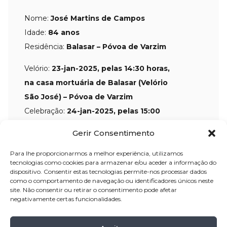
Nome:
José Martins de Campos
Idade:
84 anos
Residência:
Balasar – Póvoa de Varzim
Velório:
23-jan
-2025, pelas 14:30 horas,
na casa mortuária de Balasar (Velório
São José)
– Póvoa de Varzim
Celebração:
24-jan-
2025, pelas 15:00
horas, na Igreja Paroquial de Balasar –
Gerir Consentimento
Póvoa de Varzim
Cemitério:
Balasar- Póvoa de Varzim
Para lhe proporcionarmos a melhor experiência, utilizamos
tecnologias como cookies para armazenar e/ou aceder a informação do
dispositivo. Consentir estas tecnologias permite-nos processar dados
como o comportamento de navegação ou identificadores únicos neste
site. Não consentir ou retirar o consentimento pode afetar
Partilhar
negativamente certas funcionalidades.