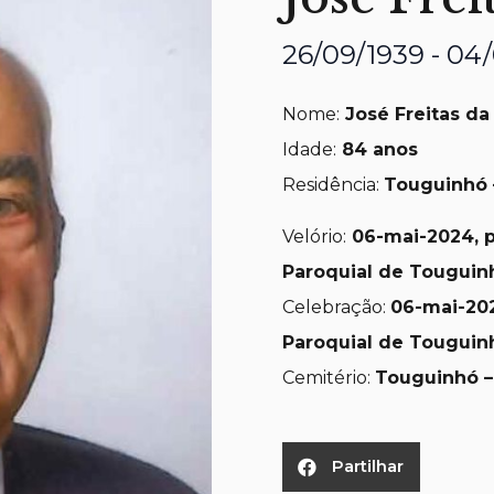
26/09/1939 - 04
Nome:
José Freitas da 
Idade:
84 anos
Residência:
Touguinhó 
Velório:
06-
mai-2024, p
Paroquial de Touguinh
Celebração:
06
-mai-202
Paroquial de Touguin
Cemitério:
Touguinhó –
Partilhar