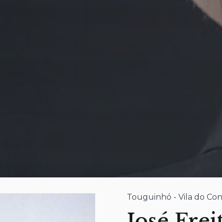
Touguinhó - Vila do Co
José Frei