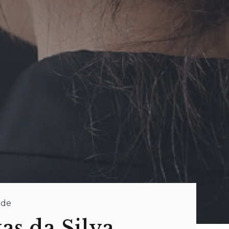
nde
tas da Silva