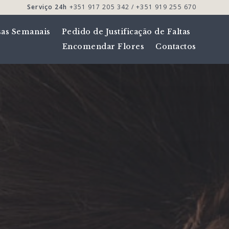
Serviço 24h
+351 917 205 342 / +351 919 255 670
sas Semanais
Pedido de Justificação de Faltas
Encomendar Flores
Contactos