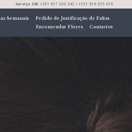
Serviço 24h
+351 917 205 342 / +351 919 255 670
sas Semanais
Pedido de Justificação de Faltas
Encomendar Flores
Contactos