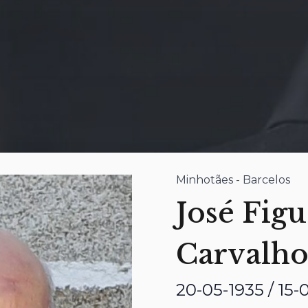
Minhotães - Barcelos
José Fig
Carvalh
20-05-1935 / 15