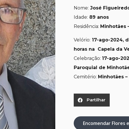
Nome:
José Figueired
Idade:
89 anos
Residência:
Minhotães 
Velório:
17-ago-2024, de
horas na Capela da Ve
Celebração:
17-ago-2024
Paroquial de Minhotãe
Cemitério:
Minhotães –
Partilhar
Encomendar Flores 