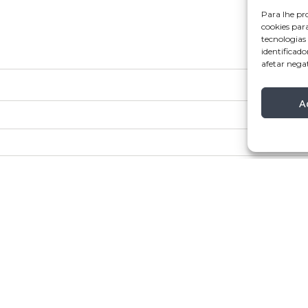
Para lhe pr
cookies par
tecnologia
identificado
afetar nega
A