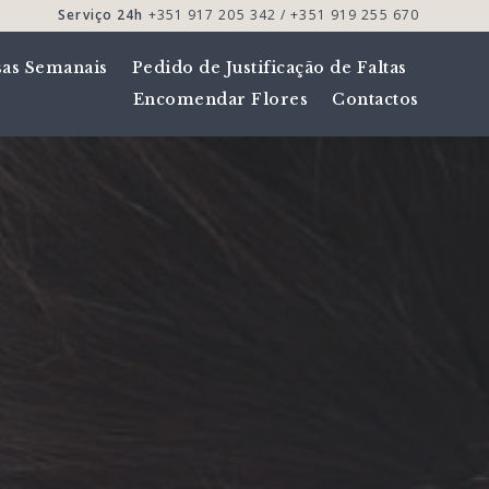
Serviço 24h
+351 917 205 342 / +351 919 255 670
sas Semanais
Pedido de Justificação de Faltas
Encomendar Flores
Contactos