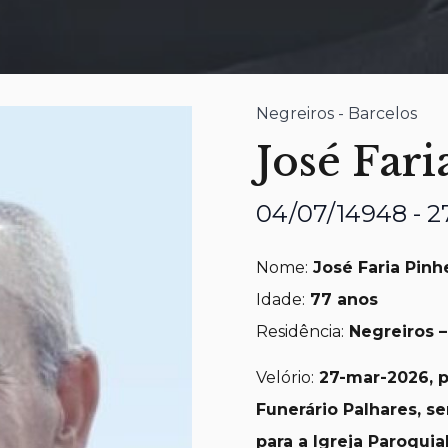
Negreiros - Barcelos
José Fari
04/07/14948 - 2
Nome:
José Faria Pinh
Idade:
77 anos
Residência:
Negreiros –
Velório:
27-mar-2026, pe
Funerário Palhares, s
para a Igreja Paroquia