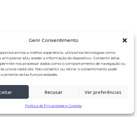
Gerir Consentimento
oporcionarmos a melhor experiência, utilizamos tecnologias como
27 de Março, 2026 às 15:47
a armazenar e/ou aceder a informação do dispositivo. Consentir estas
s permite-nos processar dados como o comportamento de navegação ou
res únicos neste site. Não consentir ou retirar o consentimento pode
tivamente certas funcionalidades.
ceitar
Recusar
Ver preferências
Política de Privacidade e Cookies