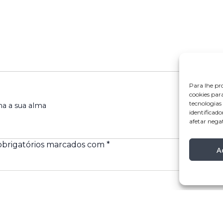
Para lhe pr
cookies par
tecnologia
ha a sua alma
identificado
afetar nega
brigatórios marcados com
*
A