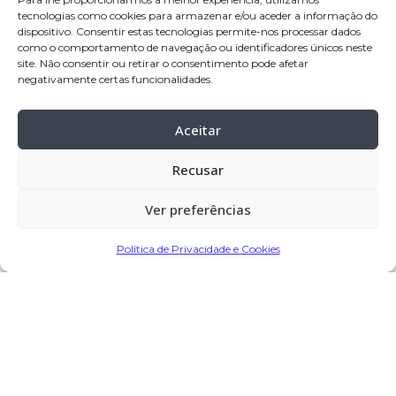
Celebração:
06-out-
2025, pelas 11:00
tecnologias como cookies para armazenar e/ou aceder a informação do
dispositivo. Consentir estas tecnologias permite-nos processar dados
horas, na Igreja Paroquial de Terroso –
como o comportamento de navegação ou identificadores únicos neste
site. Não consentir ou retirar o consentimento pode afetar
Póvoa de Varzim
negativamente certas funcionalidades.
Cemitério:
Terroso – Póvoa de Varzim
Missa de 7º dia:
08-out
–
2025, pelas
Aceitar
19:00 horas, na Igreja Paroquial de
Recusar
Terroso – Póvoa de Varzim
Ver preferências
Partilhar
Política de Privacidade e Cookies
Encomendar Flores em Memória
Deixe sua homenagem