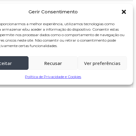
Gerir Consentimento
3 de Junho, 2026 às 15:57
oporcionarmos a melhor experiência, utilizamos tecnologias como
a armazenar e/ou aceder a informação do dispositivo. Consentir estas
s permite-nos processar dados como o comportamento de navegação ou
res únicos neste site. Não consentir ou retirar o consentimento pode
tivamente certas funcionalidades.
ceitar
Recusar
Ver preferências
Política de Privacidade e Cookies