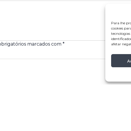
Para lhe pr
cookies par
tecnologia
identificado
brigatórios marcados com
*
afetar nega
A