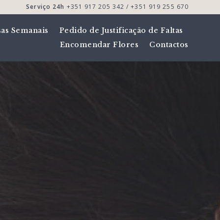
Serviço 24h
+351 917 205 342 / +351 919 255 670
sas Semanais
Pedido de Justificação de Faltas
Encomendar Flores
Contactos