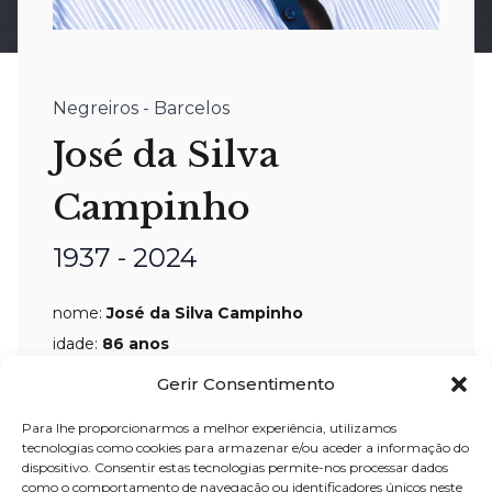
Negreiros - Barcelos
José da Silva
Campinho
1937 - 2024
nome:
José da Silva Campinho
idade:
86 anos
residência:
Negreiros – Barcelos
Gerir Consentimento
velório:
03-jan-2024 a partir das 09:00
Para lhe proporcionarmos a melhor experiência, utilizamos
tecnologias como cookies para armazenar e/ou aceder a informação do
horas, na Igreja Paroquial de Negreiros
dispositivo. Consentir estas tecnologias permite-nos processar dados
celebração:
03-jan-2024 pelas
como o comportamento de navegação ou identificadores únicos neste