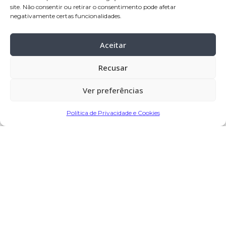
site. Não consentir ou retirar o consentimento pode afetar
16:00horas, na Igreja Paroquial de
negativamente certas funcionalidades.
Negreiros
cemitério:
Negreiros – Barcelos
Aceitar
Recusar
Partilhar
Ver preferências
Política de Privacidade e Cookies
Encomendar Flores em Memória
Deixe sua homenagem
3 de Janeiro, 2024 às 9:03
Joaquim Costa
diz: