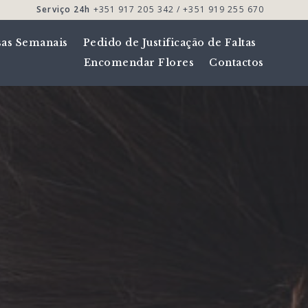
Serviço 24h
+351 917 205 342 / +351 919 255 670
sas Semanais
Pedido de Justificação de Faltas
Encomendar Flores
Contactos