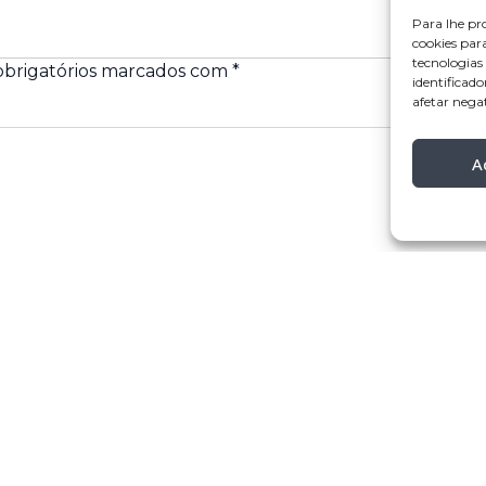
Para lhe pr
cookies par
tecnologia
brigatórios marcados com
*
identificado
afetar nega
A