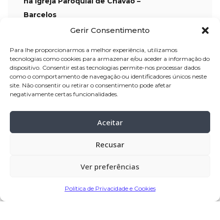
na Igreja Paroquial de Chavão –
Barcelos
Celebração:
23-nov-2025
, pelas 11:00
Gerir Consentimento
horas, na Igreja Paroquial de Chavão –
Para lhe proporcionarmos a melhor experiência, utilizamos
Barcelos
tecnologias como cookies para armazenar e/ou aceder a informação do
dispositivo. Consentir estas tecnologias permite-nos processar dados
Cemitério:
Chavão – Barcelos
como o comportamento de navegação ou identificadores únicos neste
site. Não consentir ou retirar o consentimento pode afetar
negativamente certas funcionalidades.
Partilhar
Aceitar
Recusar
Encomendar Flores em Memória
Ver preferências
Deixe sua homenagem
Política de Privacidade e Cookies