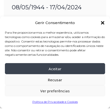
08/05/1944 - 17/04/2024
Nome:
José Andrade de Faria
Gerir Consentimento
Idade:
79 anos
Para lhe proporcionarmos a melhor experiência, utilizamos
Residência:
Góios – Barcelos
tecnologias como cookies para armazenar e/ou aceder a informação do
dispositivo. Consentir estas tecnologias permite-nos processar dados
Velório:
17-
abr-2024 na Igreja Paroquial
como o comportamento de navegação ou identificadores únicos neste
de Góios
site. Não consentir ou retirar o consentimento pode afetar
negativamente certas funcionalidades.
Celebração:
18
-abr-2024 pelas 19:00
horas, na Igreja Paroquial de Góios
Aceitar
Cemitério:
Góios – Barcelos
Recusar
Ver preferências
7º dia:
quinta-feira, dia 25-abr-2024,
pelas 19:00 horas, na Igreja Paroquial
Política de Privacidade e Cookies
de Góios