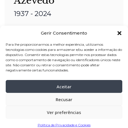
Azevedo
1937 - 2024
nome:
Joaquim Ferreira de Azevedo
Gerir Consentimento
idade:
86
anos
residência:
Rio Mau – Vila do Conde
Para lhe proporcionarmos a melhor experiência, utilizamos
tecnologias como cookies para armazenar e/ou aceder a informação do
dispositivo. Consentir estas tecnologias permite-nos processar dados
velório:
23
-jan-2024, a partir das 14:00
como o comportamento de navegação ou identificadores únicos neste
horas, na Igreja Antiga de Rio Mau
site. Não consentir ou retirar o consentimento pode afetar
negativamente certas funcionalidades.
celebração:
24
-jan-2024 pelas 15:00
horas na Igreja Antiga de Rio Mau
Aceitar
cemitério:
Rio Mau – Vila do Conde
Recusar
Partilhar
Ver preferências
Política de Privacidade e Cookies