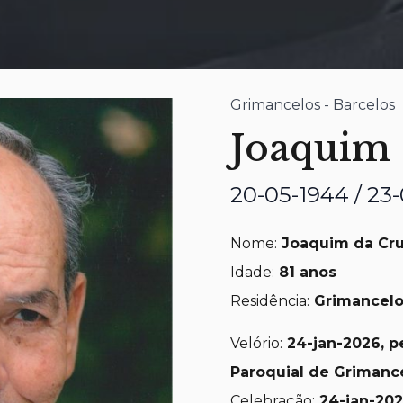
Grimancelos - Barcelos
Joaquim 
20-05-1944 / 23
Nome:
Joaquim da Cru
Idade:
81 anos
Residência:
Grimancelos
Velório:
24-jan-2026, pe
Paroquial de Grimance
Celebração:
24-jan-20