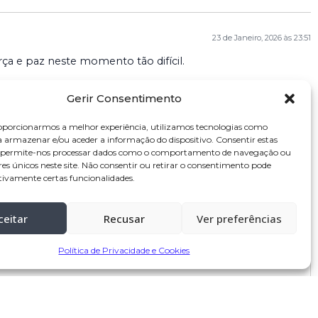
23 de Janeiro, 2026 às 23:51
ça e paz neste momento tão difícil.
Gerir Consentimento
oporcionarmos a melhor experiência, utilizamos tecnologias como
23 de Janeiro, 2026 às 22:31
a armazenar e/ou aceder a informação do dispositivo. Consentir estas
s permite-nos processar dados como o comportamento de navegação ou
res únicos neste site. Não consentir ou retirar o consentimento pode
tivamente certas funcionalidades.
ceitar
Recusar
Ver preferências
Política de Privacidade e Cookies