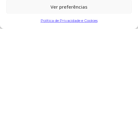
Ver preferências
Partilhar
Política de Privacidade e Cookies
Encomendar Flores em Memória
Deixe sua homenagem
26 de Outubro, 2024 às 10:25
Manuel Da Silva Araújo
diz:
Os meus sentimentos para a família e que sua alma
descanse em paz
Responder