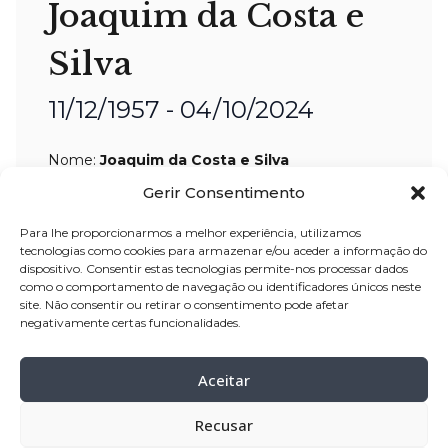
Joaquim da Costa e
Silva
11/12/1957 - 04/10/2024
Nome:
Joaquim da Costa e Silva
Idade:
66 anos
Gerir Consentimento
Residência:
Canadá
Para lhe proporcionarmos a melhor experiência, utilizamos
tecnologias como cookies para armazenar e/ou aceder a informação do
Velório:
28-out-2024
, a partir das 16:00
dispositivo. Consentir estas tecnologias permite-nos processar dados
horas, no Centro Funerário Palhares.
como o comportamento de navegação ou identificadores únicos neste
site. Não consentir ou retirar o consentimento pode afetar
Celebração:
29-out
–
2024, pelas 11:00
negativamente certas funcionalidades.
horas, na Igreja Paroquial de
Gondifelos – Vila Nova Famalicão
Aceitar
Cemitério:
Gondifelos – Vila Nova
Recusar
Famalicão