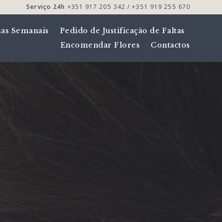
Serviço 24h
+351 917 205 342 / +351 919 255 670
sas Semanais
Pedido de Justificação de Faltas
Encomendar Flores
Contactos