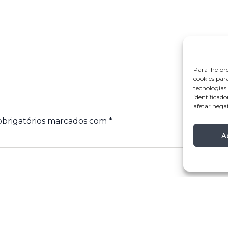
Para lhe pr
cookies par
tecnologia
identificado
afetar nega
brigatórios marcados com
*
A