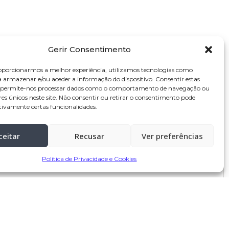
Gerir Consentimento
27 de Janeiro, 2024 às 12:20
oporcionarmos a melhor experiência, utilizamos tecnologias como
a armazenar e/ou aceder a informação do dispositivo. Consentir estas
s permite-nos processar dados como o comportamento de navegação ou
res únicos neste site. Não consentir ou retirar o consentimento pode
tivamente certas funcionalidades.
ceitar
Recusar
Ver preferências
Política de Privacidade e Cookies