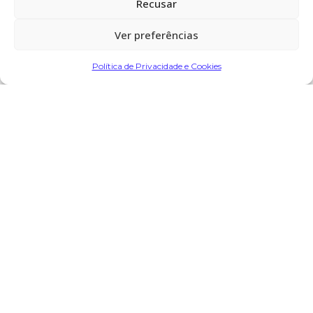
de Rates – Barcelos
Recusar
Cemitério:
Macieira de Rates – Barcelos
Ver preferências
Política de Privacidade e Cookies
Partilhar
Encomendar Flores em Memória
Deixe sua homenagem
20 de Abril, 2025 às 11:59
Joaquim Silva
diz:
Os meus sentidos pêsames à família. Que Deus tenha a
sua alma.