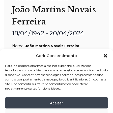
João Martins Novais
Ferreira
18/04/1942 - 20/04/2024
Nome:
João Martins Novais Ferreira
Idade:
83 anos
Gerir Consentimento
Residência:
Macieira de Rates –
Para lhe proporcionarmos a melhor experiência, utilizamos
Barcelos
tecnologias como cookies para armazenar e/ou aceder a informação do
dispositivo. Consentir estas tecnologias permite-nos processar dados
Velório:
20-abr
-2025, pelas 14:30 horas,
como o comportamento de navegação ou identificadores únicos neste
site. Não consentir ou retirar o consentimento pode afetar
na Casa de Paz (casa mortuária) de
negativamente certas funcionalidades.
Macieira de Rates – Barcelos
Celebração:
21-abr-
2025, pelas 16:00
Aceitar
horas, na Igreja Paroquial de Macieira