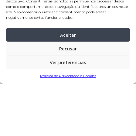
dispositivo. Consentir estas tecnologias permite-nos processar dados
na casa mortuária de Laúndos – Póvoa
como o comportamento de navegação ou identificadores únicos neste
de Varzim
site. Não consentir ou retirar o consentimento pode afetar
negativamente certas funcionalidades.
Celebração:
25-mar-
2025, pelas 10:00
horas, da casa mortuária, para o
Aceitar
Santuário de Nossa Senhora da
Saúde, Laúndos – Póvoa de Varzim
Recusar
Cemitério:
Laúndos – Póvoa de Varzim
Ver preferências
Missa de 7.º dia:
27-mar-2025, pelas
19:45 horas, no Santuário de Nossa
Política de Privacidade e Cookies
Senhora da Saúde, Laúndos – Póvoa
de Varzim
Partilhar