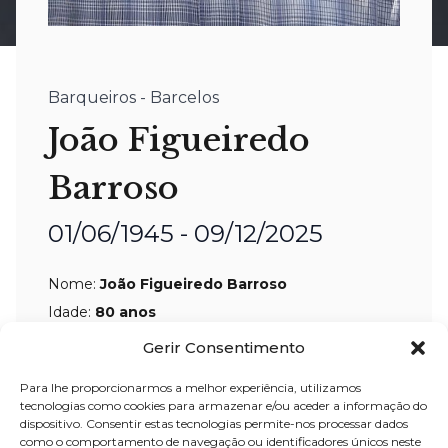
Barqueiros - Barcelos
João Figueiredo
Barroso
01/06/1945 - 09/12/2025
Nome:
João Figueiredo Barroso
Idade:
80 anos
Residência:
Barqueiros – Barcelos
Gerir Consentimento
Velório:
10-dez-2025, das 09:30 horas
Para lhe proporcionarmos a melhor experiência, utilizamos
tecnologias como cookies para armazenar e/ou aceder a informação do
até às 14:30 horas, na Casa Mortuária
dispositivo. Consentir estas tecnologias permite-nos processar dados
de Barqueiros – Barcelos
como o comportamento de navegação ou identificadores únicos neste