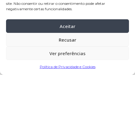
site. Não consentir ou retirar o consentimento pode afetar
Celebração:
10-dez-
2025, pelas 15:30
negativamente certas funcionalidades.
horas, no Santuário de Nossa Senhora
das Necessidades Barqueiros –
Aceitar
Barcelos
Cemitério:
Barqueiros – Barcelos
Recusar
Missa de 7.º Dia:
14-dez-
2025, pelas 11:15
Ver preferências
horas, no Santuário de Nossa Senhora
Política de Privacidade e Cookies
das Necessidades Barqueiros –
Barcelos
Partilhar
Encomendar Flores em Memória