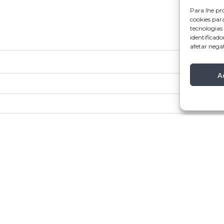
Para lhe pr
cookies par
tecnologia
identificado
afetar nega
A