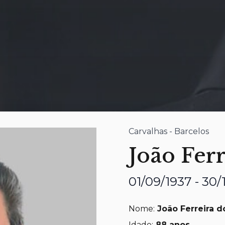
Carvalhas - Barcelos
João Ferr
01/09/1937 - 30/
Nome:
João Ferreira d
Idade:
88 anos