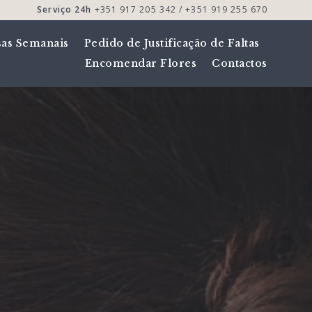
Serviço 24h
+351 917 205 342 / +351 919 255 670
sas Semanais
Pedido de Justificação de Faltas
Encomendar Flores
Contactos