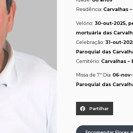
Residência:
Carvalhas –
Velório:
30-out-2025, pe
mortuária das Carvalh
Celebração:
31-out-
2025
Paroquial das Carvalh
Cemitério:
Carvalhas – 
Missa de 7.º Dia:
06-nov-
Paroquial das Carvalh
Partilhar
Encomendar Flores 