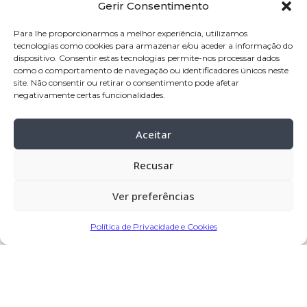
Gerir Consentimento
Nome:
Isaura Marques da Silva Novo
Idade:
87 anos
Para lhe proporcionarmos a melhor experiência, utilizamos
tecnologias como cookies para armazenar e/ou aceder a informação do
Residência:
Póvoa de Varzim
dispositivo. Consentir estas tecnologias permite-nos processar dados
como o comportamento de navegação ou identificadores únicos neste
Velório:
23-
mai-2024, pelas 14:30 horas,
site. Não consentir ou retirar o consentimento pode afetar
na capela mortuária da Igreja de São
negativamente certas funcionalidades.
José de Ribamar – Póvoa de Varzim
Aceitar
Celebração:
24-
mai-2024, pelas 15:00
horas na Igreja de São José de
Recusar
Ribamar – Póvoa de Varzim
Cemitério:
nº 1 da
Póvoa de Varzim
Ver preferências
Política de Privacidade e Cookies
Partilhar
Encomendar Flores em Memória