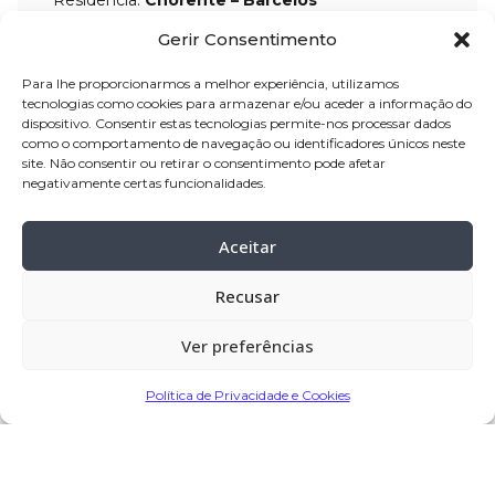
Residência:
Chorente – Barcelos
Gerir Consentimento
Velório:
17
-mar-2024,
no Centro
Funerário Palhares a partir das
Para lhe proporcionarmos a melhor experiência, utilizamos
tecnologias como cookies para armazenar e/ou aceder a informação do
09:00 horas até às 09:00 horas do
dispositivo. Consentir estas tecnologias permite-nos processar dados
dia 18-mar-2024
como o comportamento de navegação ou identificadores únicos neste
site. Não consentir ou retirar o consentimento pode afetar
Celebração:
18-mar
-2024 pelas 11:00
negativamente certas funcionalidades.
horas, na Igreja Paroquial de
Chorente
Aceitar
Cemitério:
Chorente – Barcelos
Recusar
7º dia:
na quinta-feira, 21-mar-2024,
pelas 18:00 horas, na Igreja Paroquial
Ver preferências
de Chorente
Política de Privacidade e Cookies
Partilhar