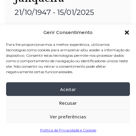
21/10/1947 - 15/01/2025
Nome:
Fernando Martins Junqueira
Gerir Consentimento
Idade:
77 anos
Residência:
Navais – Póvoa de Varzim
Para lhe proporcionarmos a melhor experiência, utilizamos
tecnologias como cookies para armazenar e/ou aceder a informação do
dispositivo. Consentir estas tecnologias permite-nos processar dados
Velório:
17-jan
-2025, pelas 09:00 horas,
como o comportamento de navegação ou identificadores únicos neste
na Igreja Paroquial de Navais – Póvoa
site. Não consentir ou retirar o consentimento pode afetar
negativamente certas funcionalidades.
de Varzim
Celebração:
17-jan
–
2025, pelas 16:30
Aceitar
horas, na Igreja Paroquial de Navais –
Póvoa de Varzim
Recusar
Cemitério:
Navais – Póvoa de Varzim
Ver preferências
Missa de 7.º Dia:
21-jan
–
2025, pelas 18:00
horas, na Igreja Paroquial de Navais –
Política de Privacidade e Cookies