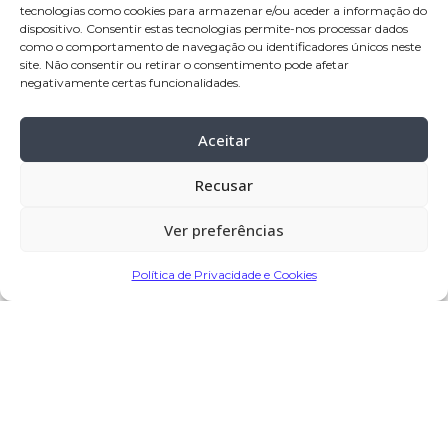
tecnologias como cookies para armazenar e/ou aceder a informação do
residência:
Junqueira – Vila do Conde
dispositivo. Consentir estas tecnologias permite-nos processar dados
como o comportamento de navegação ou identificadores únicos neste
velório:
19
-out-2023 a partir das 17:00,
site. Não consentir ou retirar o consentimento pode afetar
negativamente certas funcionalidades.
na capela mortuária da Junqueira
celebração:
20
-out-2023 pelas 09:30, na
Aceitar
Igreja Paroquial da Junqueira
cemitério:
Junqueira – Vila do Conde
Recusar
Ver preferências
Partilhar
Política de Privacidade e Cookies
Encomendar Flores em Memória
Deixe sua homenagem