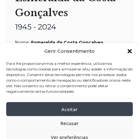
Gonçalves
1945 - 2024
Nome:
Esmeralda da Costa Gonçalves
Gerir Consentimento
Idade:
78
anos
Residência:
Balasar – Póvoa de Varzim
Para lhe proporcionarmos a melhor experiência, utilizamos
tecnologias como cookies para armazenar e/ou aceder a informação do
Velório:
29
-jan-2024, a partir das 17:00
dispositivo. Consentir estas tecnologias permite-nos processar dados
como o comportamento de navegação ou identificadores únicos neste
horas, na casa mortuária Velório S.
site. Não consentir ou retirar o consentimento pode afetar
José
negativamente certas funcionalidades.
Celebração:
30
-jan-2024 pelas 15:00
horas, na Igreja Paroquial de Balasar
Aceitar
Cemitério:
Balasar – Póvoa de Varzim
Recusar
Ver preferências