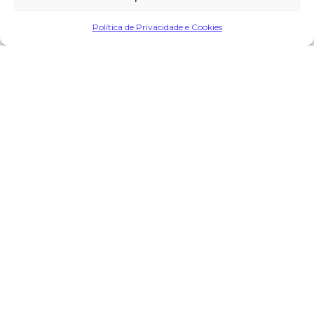
Partilhar
Política de Privacidade e Cookies
Encomendar Flores em Memória
Deixe sua homenagem
29 de Janeiro, 2024 às 17:09
Joaquim Silva
diz:
Os meus sentidos pêsames à família. Que Deus tenha a
sua alma.
Responder
O seu endereço de email não será publicado.
Campos
obrigatórios marcados com
*