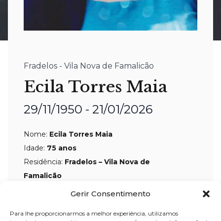
Fradelos - Vila Nova de Famalicão
Ecila Torres Maia
29/11/1950 - 21/01/2026
Nome:
Ecila Torres Maia
Idade:
75 anos
Residência:
Fradelos – Vila Nova de
Famalicão
Gerir Consentimento
Velório:
21-jan-2026, pelas 16:30 horas,
na Casa Mortuária de Fradelos – Vila
Para lhe proporcionarmos a melhor experiência, utilizamos