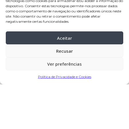
tecnologias como cookies para armazenar e/ou aceder a informação do
Nova de Famalicão
dispositivo. Consentir estas tecnologias permite-nos processar dados
Celebração:
22-jan-2026
, pelas 10:00
como o comportamento de navegação ou identificadores únicos neste
site. Não consentir ou retirar o consentimento pode afetar
horas, da Casa Mortuária para a Igreja
negativamente certas funcionalidades.
Paroquial de Fradelos – Vila Nova de
Famalicão
Aceitar
Cemitério:
Fradelos – Vila Nova de
Famalicão
Recusar
Ver preferências
Partilhar
Política de Privacidade e Cookies
Encomendar Flores em Memória
Deixe sua homenagem