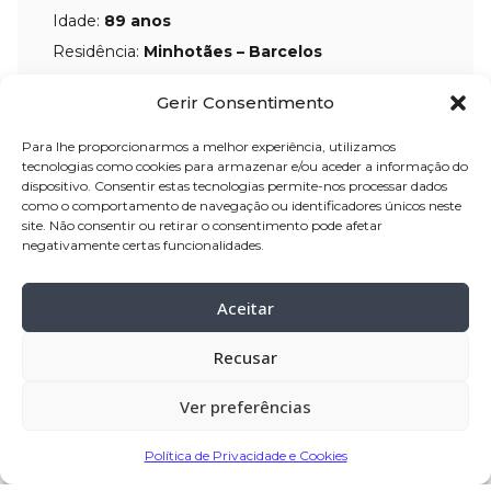
Idade:
89 anos
Residência:
Minhotães – Barcelos
Velório:
16-mai-2026, pelas 14:30 horas,
Gerir Consentimento
na Casa Mortuária de Minhotães –
Para lhe proporcionarmos a melhor experiência, utilizamos
Barcelos até amanhã às 15:30 horas.
tecnologias como cookies para armazenar e/ou aceder a informação do
dispositivo. Consentir estas tecnologias permite-nos processar dados
Celebração:
17-mai-2026
, pelas 16:30
como o comportamento de navegação ou identificadores únicos neste
horas, na Igreja Paroquial de
site. Não consentir ou retirar o consentimento pode afetar
negativamente certas funcionalidades.
Minhotães – Barcelos
Cemitério:
Minhotães – Barcelos
Aceitar
Recusar
Partilhar
Ver preferências
Encomendar Flores em Memória
Política de Privacidade e Cookies