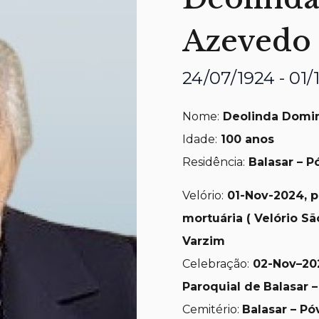
Azevedo
24/07/1924 - 01/
Nome:
Deolinda Domi
Idade:
100 anos
Residência:
Balasar – P
Velório:
01-Nov
-2024, p
mortuária ( Velório Sã
Varzim
Celebração:
02-Nov
–
20
Paroquial de
Balasar 
Cemitério:
Balasar – P