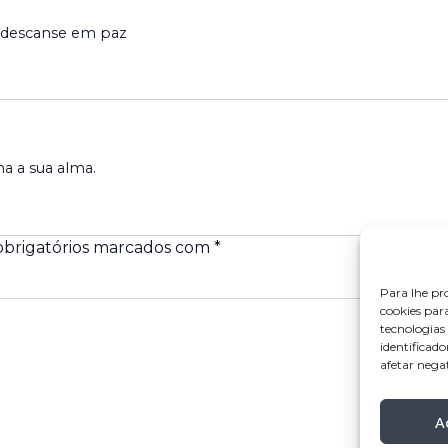
a descanse em paz
a a sua alma.
brigatórios marcados com
*
Para lhe pr
cookies par
tecnologia
identificado
afetar nega
A