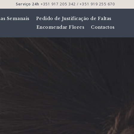
Serviço 24h
+351 917 205 342 / +351 919 255 670
sas Semanais
Pedido de Justificação de Faltas
Encomendar Flores
Contactos