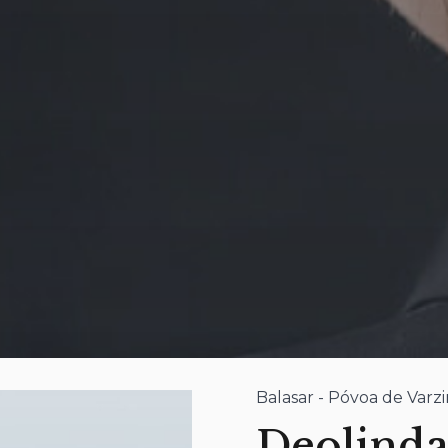
Balasar - Póvoa de Varz
Deolind