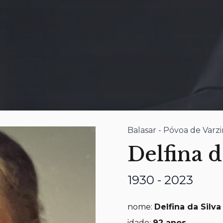
Balasar - Póvoa de Varz
Delfina d
1930 - 2023
nome:
Delfina da Silva
idade:
92 anos