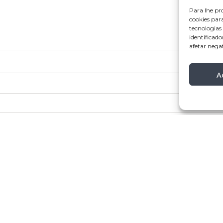
Para lhe pr
cookies par
tecnologia
identificado
afetar nega
A