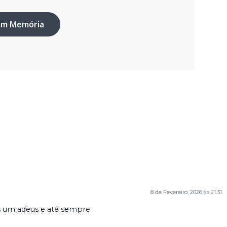
em Memória
8 de Fevereiro, 2026 às 21:31
s um adeus e até sempre