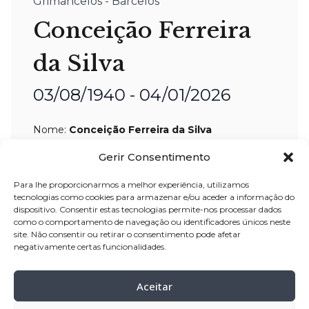
Grimancelos - Barcelos
Conceição Ferreira
da Silva
03/08/1940 - 04/01/2026
Nome:
Conceição Ferreira da Silva
Idade:
85 anos
Gerir Consentimento
Residência:
Grimancelos – Barcelos
Para lhe proporcionarmos a melhor experiência, utilizamos
Velório:
05-jan-2026, pelas 16:00 horas,
tecnologias como cookies para armazenar e/ou aceder a informação do
dispositivo. Consentir estas tecnologias permite-nos processar dados
na Capela Senhor dos Passos –
como o comportamento de navegação ou identificadores únicos neste
site. Não consentir ou retirar o consentimento pode afetar
Grimancelos, sendo transladada para a
negativamente certas funcionalidades.
Igreja Paroquial de Grimancelos, no
dia 06-jan-2026, pelas 14:00 horas
Aceitar
Celebração:
06-jan-2026
, pelas 15:00