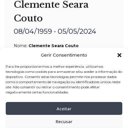
Clemente Seara
Couto
08/04/1959 - 05/05/2024
Nome:
Clemente Seara Couto
Idade:
65 anos
Gerir Consentimento
Residência:
Minhotães – Barcelos
Para lhe proporcionarmos a melhor experiência, utilizamos
tecnologias como cookies para armazenar e/ou aceder a informação do
Velório:
07-
mai-2024, pelas 09:15 horas,
dispositivo. Consentir estas tecnologias permite-nos processar dados
na Igreja Paroquial de Minhotães –
como o comportamento de navegação ou identificadores únicos neste
site. Não consentir ou retirar o consentimento pode afetar
Barcelos
negativamente certas funcionalidades.
Celebração:
07
-mai-2024, pelas 11:00
horas, na Igreja Paroquial de
Aceitar
Minhotães – Barcelos
Recusar
Cemitério:
Minhotães – Barcelos