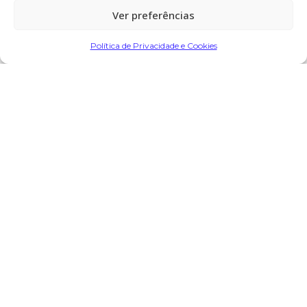
Ver preferências
Partilhar
Política de Privacidade e Cookies
Encomendar Flores em Memória
Deixe sua homenagem
6 de Maio, 2024 às 19:35
Manuel Silva Araujo
diz:
As minhas condolências à família e que sua alma repouse
em paz
Responder