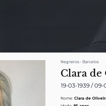
Negreiros - Barcelos
Clara de
19-03-1939 / 09
Nome:
Clara de Olivei
Idade:
85 anos