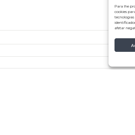
Para lhe pr
cookies par
tecnologia
identificado
afetar nega
A