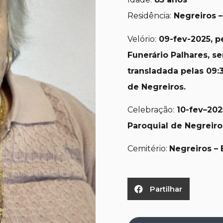
Residência:
Negreiros –
Velório:
09-fev
-2025, p
Funerário Palhares,
se
transladada pelas 09:3
de Negreiros.
Celebração:
10-fev
–
202
Paroquial de Negreiro
Cemitério:
Negreiros – 
Partilhar