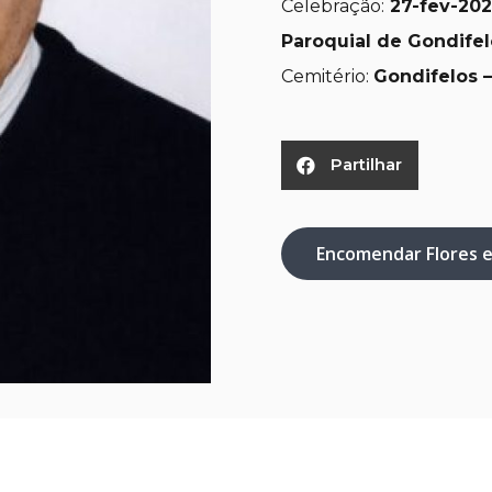
Celebração:
27-fev-20
Paroquial de Gondifel
Cemitério:
Gondifelos –
Partilhar
Encomendar Flores 