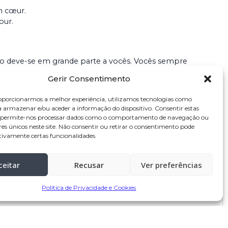
n cœur.
our.
isso deve-se em grande parte a vocês. Vocês sempre
am a vossa prioridade, e cada momento passado convosco
Gerir Consentimento
amor e calor. Essas lembranças ficarão para sempre gravadas
oporcionarmos a melhor experiência, utilizamos tecnologias como
 no meu coração.
a armazenar e/ou aceder a informação do dispositivo. Consentir estas
de e amor.
s permite-nos processar dados como o comportamento de navegação ou
res únicos neste site. Não consentir ou retirar o consentimento pode
tivamente certas funcionalidades.
ceitar
Recusar
Ver preferências
Política de Privacidade e Cookies