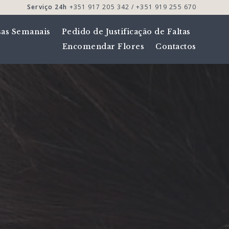
Serviço 24h
+351 917 205 342 / +351 919 255 670
sas Semanais
Pedido de Justificação de Faltas
Encomendar Flores
Contactos