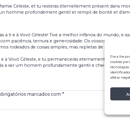
amie Céleste, et tu resteras éternellement présent dans mo
eras un homme profondément gentil et rempli de bonté et d’am
s a ti e à Vovó Céleste! Tive a melhor infância do mundo, e 
 com paciência, ternura e generosidade. Os vossos netos er
emos rodeados de coisas simples, mas repletas de felicidade, 
Para lhe pr
e à Vovó Céleste, e tu permanecerás eternamente presente
cookies par
arás a ser um homem profundamente gentil e cheio de bonda
tecnologia
identificado
afetar nega
A
brigatórios marcados com
*