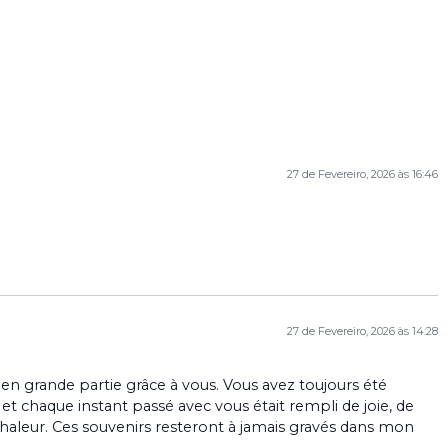
27 de Fevereiro, 2026 às 16:46
27 de Fevereiro, 2026 às 14:28
t en grande partie grâce à vous. Vous avez toujours été
et chaque instant passé avec vous était rempli de joie, de
haleur. Ces souvenirs resteront à jamais gravés dans mon