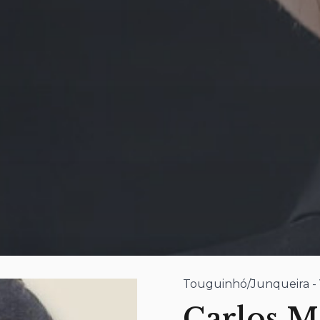
Touguinhó/Junqueira - 
Carlos M