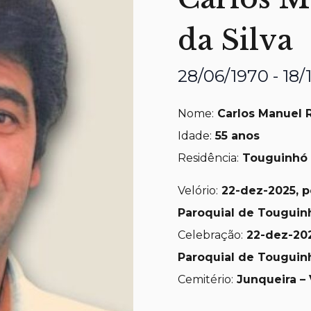
da Silva
28/06/1970 - 18/
Nome:
Carlos Manuel R
Idade:
55 anos
Residência:
Touguinhó 
Velório:
22-dez-2025, pe
Paroquial de Touguin
Celebração:
22-dez-
202
Paroquial de Touguin
Cemitério:
Junqueira – 