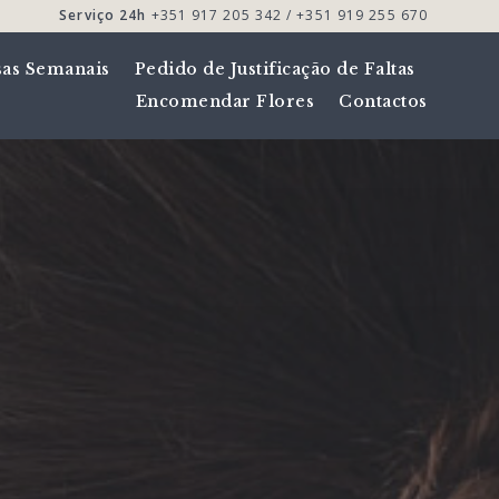
Serviço 24h
+351 917 205 342 / +351 919 255 670
sas Semanais
Pedido de Justificação de Faltas
Encomendar Flores
Contactos