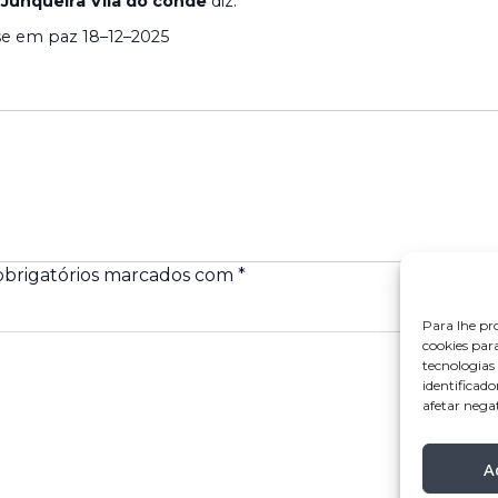
 Junqueira Vila do conde
diz:
se em paz 18–12–2025
brigatórios marcados com
*
Para lhe pr
cookies par
tecnologia
identificado
afetar nega
A