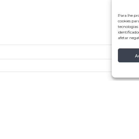
Para lhe pr
cookies par
tecnologia
identificado
afetar nega
A