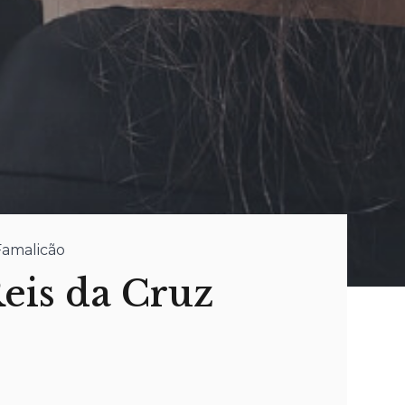
Famalicão
eis da Cruz