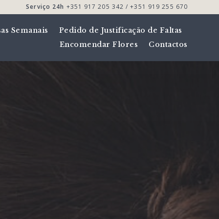
Serviço 24h
+351 917 205 342 / +351 919 255 670
sas Semanais
Pedido de Justificação de Faltas
Encomendar Flores
Contactos