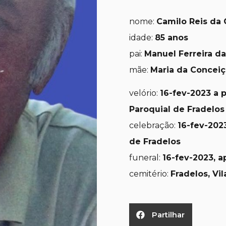
nome:
Camilo Reis da 
idade:
85 anos
pai:
Manuel Ferreira da
mãe:
Maria da Conceiç
velório:
16-fev-2023 a p
Paroquial de Fradelos
celebração:
16-fev-2023
de Fradelos
funeral:
16-fev-2023, a
cemitério:
Fradelos, Vi
Partilhar