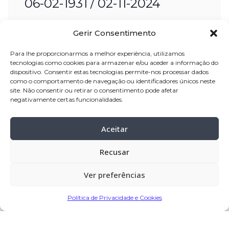
06-02-1931 / 02-11-2024
Nome:
Camila de Oliveira Azevedo
Gerir Consentimento
Idade:
93 anos
Para lhe proporcionarmos a melhor experiência, utilizamos
Residência:
Balasar – Póvoa de Varzim
tecnologias como cookies para armazenar e/ou aceder a informação do
dispositivo. Consentir estas tecnologias permite-nos processar dados
Velório:
03-Nov
-2024, pelas 11:00 horas,
como o comportamento de navegação ou identificadores únicos neste
site. Não consentir ou retirar o consentimento pode afetar
no
Salão de Reino das Testemunhas
negativamente certas funcionalidades.
de Jeová, no Largo da Fontela, nº
88
, Balasar – Póvoa de Varzim
Aceitar
Celebração:
03-Nov
–
2024, pelas 16:30
Recusar
horas, no Salão de Reino das
Testemunhas de Jeová, Balasar
–
Ver preferências
Póvoa de Varzim
Cemitério:
Balasar – Póvoa de Varzim
Política de Privacidade e Cookies