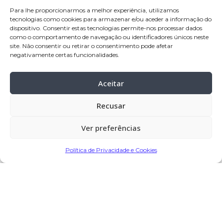
idade:
86 anos
Para lhe proporcionarmos a melhor experiência, utilizamos
tecnologias como cookies para armazenar e/ou aceder a informação do
pai:
Celestino Gonçalves de Sá
dispositivo. Consentir estas tecnologias permite-nos processar dados
mãe:
Mirandolina Martins de Campos
como o comportamento de navegação ou identificadores únicos neste
site. Não consentir ou retirar o consentimento pode afetar
negativamente certas funcionalidades.
velório:
10-jul-2023 a partir das 11:30, no
Velório S. José
Aceitar
funeral:
11-jul-2023 pelas 16:00, na igreja
paroquial de Balasar
Recusar
cemitério:
Balasar
Ver preferências
Partilhar
Política de Privacidade e Cookies
Encomendar Flores em Memória