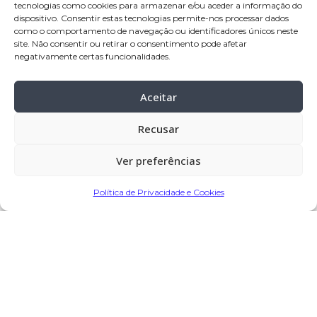
tecnologias como cookies para armazenar e/ou aceder a informação do
Póvoa de Varzim
dispositivo. Consentir estas tecnologias permite-nos processar dados
como o comportamento de navegação ou identificadores únicos neste
Cemitério:
Balasar – Póvoa de Varzim
site. Não consentir ou retirar o consentimento pode afetar
negativamente certas funcionalidades.
Partilhar
Aceitar
Recusar
Encomendar Flores em Memória
Ver preferências
Política de Privacidade e Cookies
Deixe sua homenagem
6 de Maio, 2025 às 16:43
Cândido
diz:
Obrigada por todo o teu carinho de Mãe. Estarás sempre