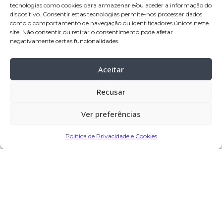
tecnologias como cookies para armazenar e/ou aceder a informação do
Residência:
Rates – Póvoa de Varzim
dispositivo. Consentir estas tecnologias permite-nos processar dados
como o comportamento de navegação ou identificadores únicos neste
Velório:
26
-jan-2024, a partir das 09:30
site. Não consentir ou retirar o consentimento pode afetar
negativamente certas funcionalidades.
horas, na Igreja Paroquial de Rates
Celebração:
26
-jan-2024 pelas 15:00
Aceitar
horas, na Igreja Paroquial de Rates
Cemitério:
Rates – Póvoa de Varzim
Recusar
Ver preferências
Partilhar
Política de Privacidade e Cookies
Encomendar Flores em Memória
Deixe sua homenagem