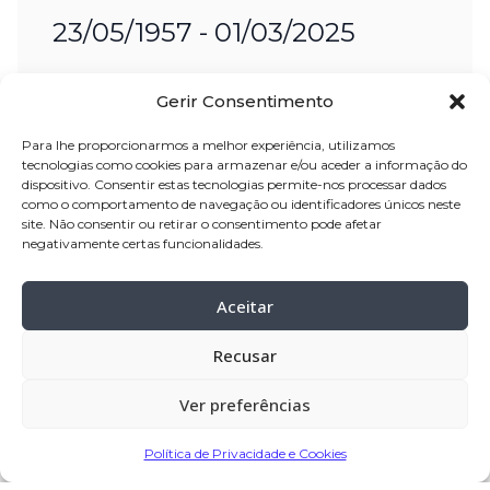
23/05/1957 - 01/03/2025
Nome:
Arminda Maria da Silva Souza
Gerir Consentimento
Idade:
67 anos
Para lhe proporcionarmos a melhor experiência, utilizamos
Residência:
Bagunte – Vila do Conde
tecnologias como cookies para armazenar e/ou aceder a informação do
dispositivo. Consentir estas tecnologias permite-nos processar dados
Velório:
02-mar
-2025, no Centro
como o comportamento de navegação ou identificadores únicos neste
Funerário Palhares, a partir das 15:00
site. Não consentir ou retirar o consentimento pode afetar
negativamente certas funcionalidades.
horas até às 09:30 horas do dia
03-
mar-2025
, sendo posteriormente
Aceitar
transladada para a Igreja Paroquial de
Bagunte – Vila do Conde
Recusar
Celebração:
03-mar-
2025, pelas 14:30
Ver preferências
horas, na Igreja Paroquial de Bagunte
– Vila do Conde
Política de Privacidade e Cookies
Cemitério:
Bagunte – Vila do Conde