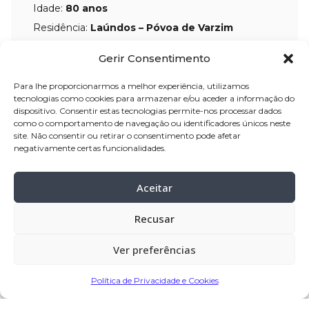
Idade:
80 anos
Residência:
Laúndos – Póvoa de Varzim
Velório:
28-fev-2026, pelas 14:00 horas,
Gerir Consentimento
na Casa Mortuária de Laúndos – Póvoa
Para lhe proporcionarmos a melhor experiência, utilizamos
de Varzim
tecnologias como cookies para armazenar e/ou aceder a informação do
dispositivo. Consentir estas tecnologias permite-nos processar dados
Celebração:
01-mar-2026
, pelas 13:45
como o comportamento de navegação ou identificadores únicos neste
horas, da Casa Mortuária de Laúndos,
site. Não consentir ou retirar o consentimento pode afetar
negativamente certas funcionalidades.
para o Santuário de Nossa Senhora da
Saúde, Laúndos – Póvoa de Varzim
Aceitar
Cemitério:
Laúndos – Póvoa de Varzim
Recusar
Missa de 7.º Dia:
07-mar-2026
, pelas
18:00 horas, no Santuário de Nossa
Ver preferências
Senhora da Saúde, Laúndos – Póvoa
de Varzim
Política de Privacidade e Cookies