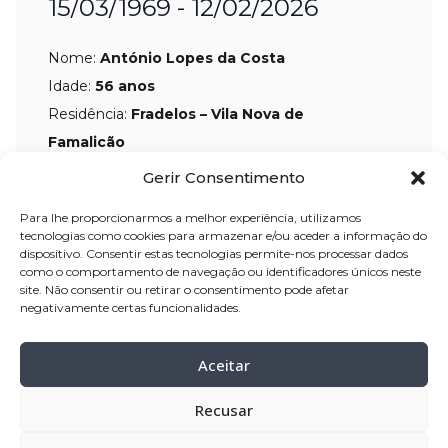
15/03/1969 - 12/02/2026
Nome:
António Lopes da Costa
Idade:
56 anos
Residência:
Fradelos – Vila Nova de
Famalicão
Gerir Consentimento
Velório:
13-fev-2026, pelas 15:30 horas,
na Casa Mortuária de Fradelos – Vila
Para lhe proporcionarmos a melhor experiência, utilizamos
tecnologias como cookies para armazenar e/ou aceder a informação do
Nova de Famalicão
dispositivo. Consentir estas tecnologias permite-nos processar dados
Celebração:
14-fev-2026
, pelas 10:30
como o comportamento de navegação ou identificadores únicos neste
site. Não consentir ou retirar o consentimento pode afetar
horas, da Casa Mortuária para a Igreja
negativamente certas funcionalidades.
Paroquial de Fradelos – Vila Nova de
Famalicão
Aceitar
Cemitério:
Fradelos – Vila Nova de
Famalicão
Recusar