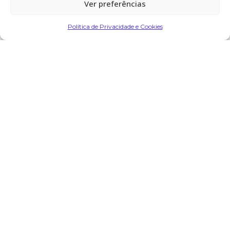
Ver preferências
Partilhar
Política de Privacidade e Cookies
Encomendar Flores em Memória
Deixe sua homenagem
14 de Fevereiro, 2026 às 18:05
Mário Ferreira Miranda
diz:
Os meus sentidos pêsames a família um forte abraço
Responder