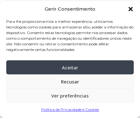
Gerir Consentimento
velório:
04
-nov-2023 a partir das 17:30,
na Capela Mortuária das Carvalhas
Para lhe proporcionarmos a melhor experiência, utilizamos
tecnologias como cookies para armazenar e/ou aceder a informação do
celebração:
05
-nov-2023 pelas 16:00, na
dispositivo. Consentir estas tecnologias permite-nos processar dados
Igreja Paroquial das Carvalhas
como o comportamento de navegação ou identificadores únicos neste
site. Não consentir ou retirar o consentimento pode afetar
cemitério:
Carvalhas – Barcelos
negativamente certas funcionalidades.
Missa de 7º dia:
10-nov-2023 pelas 19:00,
Aceitar
na Igreja Paroquial das Carvalhas
Recusar
Partilhar
Ver preferências
Política de Privacidade e Cookies
Encomendar Flores em Memória