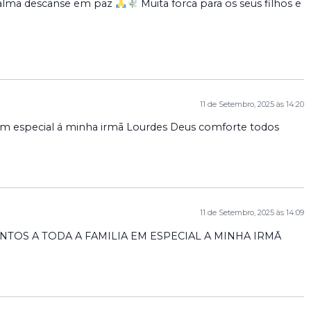
ua alma descanse em paz
Muita forca para os seus filhos e
11 de Setembro, 2025 às 14:20
a em especial á minha irmā Lourdes Deus comforte todos
11 de Setembro, 2025 às 14:09
TOS A TODA A FAMILIA EM ESPECIAL A MINHA IRMĀ