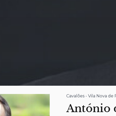
Cavalões - Vila Nova de
António 