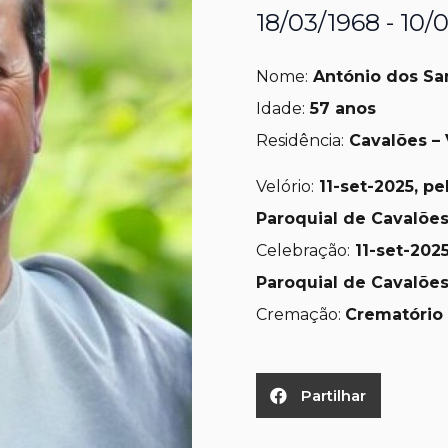
18/03/1968 - 10/
Nome:
António dos Sa
Idade:
57 anos
Residência:
Cavalões – 
Velório:
11-set
-2025, pe
Paroquial de Cavalões
Celebração:
11-set-
2025
Paroquial de Cavalões
Cremação:
Crematório
Partilhar