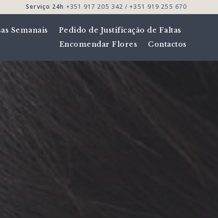
Serviço 24h
+351 917 205 342 / +351 919 255 670
sas Semanais
Pedido de Justificação de Faltas
Encomendar Flores
Contactos