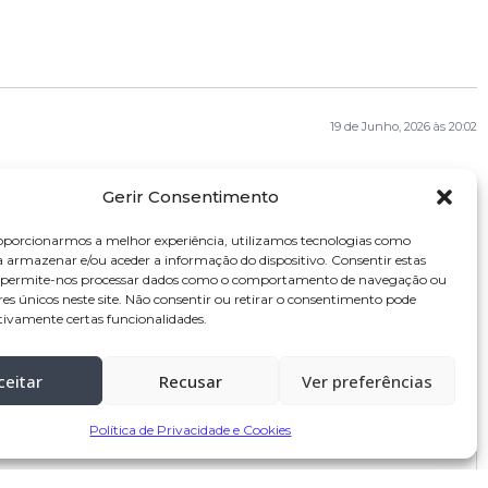
19 de Junho, 2026 às 20:02
Gerir Consentimento
oporcionarmos a melhor experiência, utilizamos tecnologias como
a armazenar e/ou aceder a informação do dispositivo. Consentir estas
19 de Junho, 2026 às 15:39
s permite-nos processar dados como o comportamento de navegação ou
res únicos neste site. Não consentir ou retirar o consentimento pode
tivamente certas funcionalidades.
ceitar
Recusar
Ver preferências
Política de Privacidade e Cookies