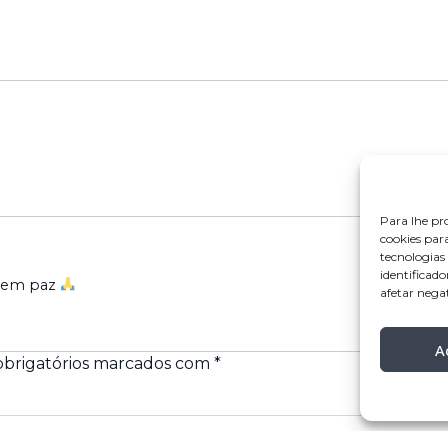
Para lhe pr
cookies par
tecnologia
identificado
e em paz
afetar nega
A
brigatórios marcados com
*