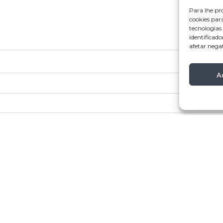
Para lhe pr
cookies par
tecnologia
identificado
afetar nega
A