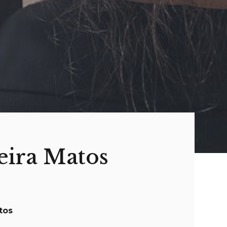
eira Matos
tos