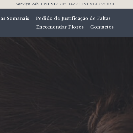
Serviço 24h
+351 917 205 342 / +351 919 255 670
sas Semanais
Pedido de Justificação de Faltas
Encomendar Flores
Contactos