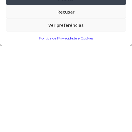
Póvoa de Varzim
Cemitério:
Balasar – Póvoa de Varzim
Recusar
Ver preferências
Partilhar
Política de Privacidade e Cookies
Encomendar Flores em Memória
Deixe sua homenagem
17 de Março, 2025 às 22:31
Moisés dos Santos Costa
diz:
As minhas condolências a toda afamilia.
Que a sua alma descanse em paz.