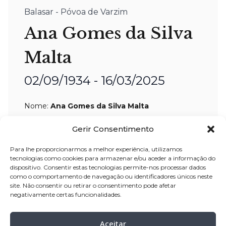
Balasar - Póvoa de Varzim
Ana Gomes da Silva
Malta
02/09/1934 - 16/03/2025
Nome:
Ana Gomes da Silva Malta
Idade:
90 anos
Gerir Consentimento
Residência:
Balasar – Póvoa de Varzim
Para lhe proporcionarmos a melhor experiência, utilizamos
Velório:
17-mar
-2025, pelas 15:30 horas,
tecnologias como cookies para armazenar e/ou aceder a informação do
dispositivo. Consentir estas tecnologias permite-nos processar dados
na casa mortuária de Balasar (Velório
como o comportamento de navegação ou identificadores únicos neste
São José) – Póvoa de Varzim
site. Não consentir ou retirar o consentimento pode afetar
negativamente certas funcionalidades.
Celebração:
18-mar-
2025, pelas 16:00
horas, na Igreja Paroquial de Balasar –
Aceitar