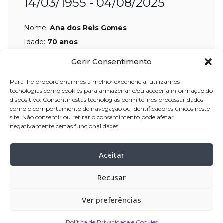
14/03/1955 - 04/08/2025
Nome:
Ana dos Reis Gomes
Idade:
70 anos
Residência:
Arcos – Vila do Conde
Gerir Consentimento
Velório:
06-ago-2025, pelas 11:30 horas,
Para lhe proporcionarmos a melhor experiência, utilizamos
na Igreja Paroquial de Arcos – Vila do
tecnologias como cookies para armazenar e/ou aceder a informação do
dispositivo. Consentir estas tecnologias permite-nos processar dados
Conde
como o comportamento de navegação ou identificadores únicos neste
site. Não consentir ou retirar o consentimento pode afetar
Celebração:
06-ago-
2025, pelas 17:30
negativamente certas funcionalidades.
horas, na Igreja Paroquial de Arcos –
Vila do Conde
Aceitar
Cemitério:
Arcos – Vila do Conde
Recusar
Partilhar
Ver preferências
Política de Privacidade e Cookies