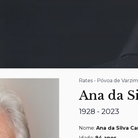
Rates - Póvoa de Varzim
Ana da S
1928 - 2023
Nome:
Ana da Silva Ca
Idade:
94
anos