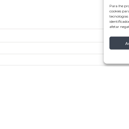
Para lhe pr
cookies par
tecnologia
identificado
afetar nega
A