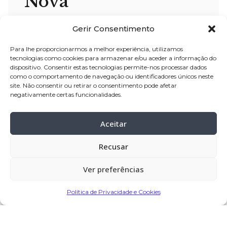
Nova
1950 - 2023
Gerir Consentimento
Para lhe proporcionarmos a melhor experiência, utilizamos
nome:
Ana da Conceição Fernandes
tecnologias como cookies para armazenar e/ou aceder a informação do
Bouça Nova
dispositivo. Consentir estas tecnologias permite-nos processar dados
como o comportamento de navegação ou identificadores únicos neste
idade:
73 anos
site. Não consentir ou retirar o consentimento pode afetar
pai:
Manuel Martins Bouça Nova
negativamente certas funcionalidades.
mãe:
Elísia Fernandes de Faria
Aceitar
velório:
12-mai-2023 a partir das 09:00,
na igreja nova de Rio Mau
Recusar
funeral:
12-mai-2023 pelas 14:30, na
Ver preferências
igreja nova de Rio Mau
cemitério:
Rio Mau
Política de Privacidade e Cookies
Partilhar