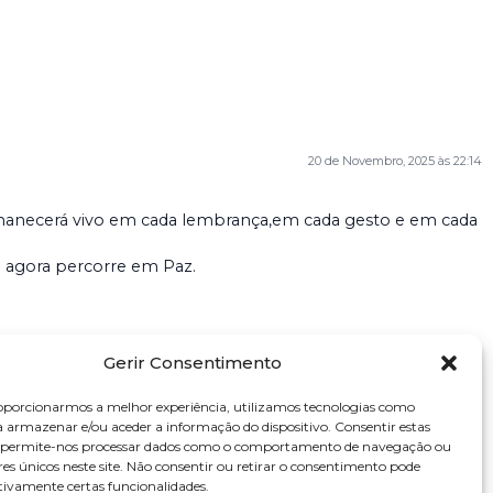
20 de Novembro, 2025 às 22:14
ermanecerá vivo em cada lembrança,em cada gesto e em cada
e agora percorre em Paz.
Gerir Consentimento
oporcionarmos a melhor experiência, utilizamos tecnologias como
a armazenar e/ou aceder a informação do dispositivo. Consentir estas
s permite-nos processar dados como o comportamento de navegação ou
res únicos neste site. Não consentir ou retirar o consentimento pode
tivamente certas funcionalidades.